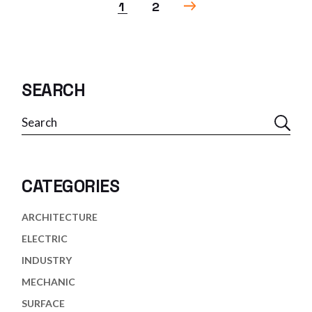
SEITENNUMMERIERUN
1
2
DER
BEITRÄGE
SEARCH
Search
CATEGORIES
ARCHITECTURE
ELECTRIC
INDUSTRY
MECHANIC
SURFACE