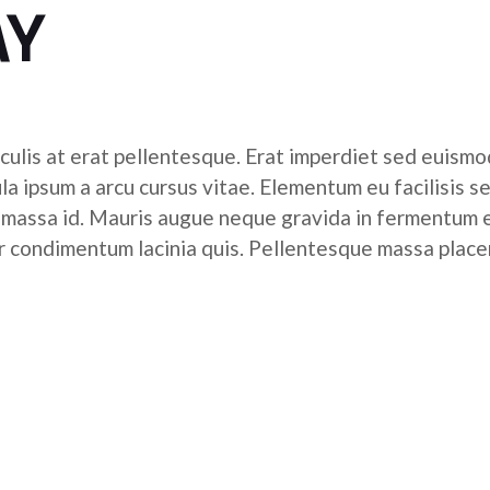
AY
culis at erat pellentesque. Erat imperdiet sed euismod
ula ipsum a arcu cursus vitae. Elementum eu facilisis s
r massa id. Mauris augue neque gravida in fermentum 
tor condimentum lacinia quis. Pellentesque massa place