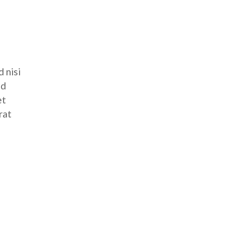
 nisi
ed
et
rat