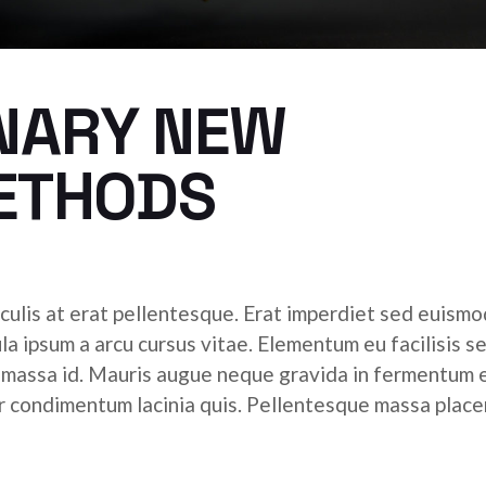
NARY NEW
METHODS
culis at erat pellentesque. Erat imperdiet sed euismod
ula ipsum a arcu cursus vitae. Elementum eu facilisis s
r massa id. Mauris augue neque gravida in fermentum 
tor condimentum lacinia quis. Pellentesque massa place