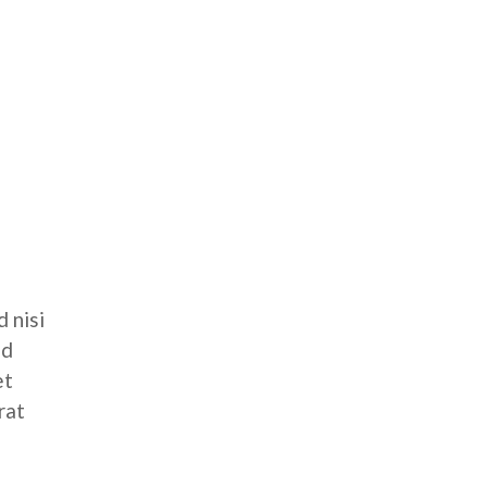
 nisi
ed
et
rat