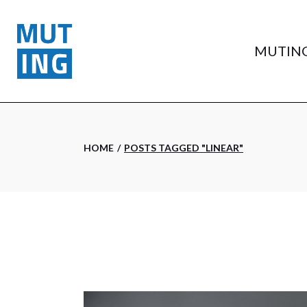
Skip
to
the
content
MUTIN
HOME
POSTS TAGGED "LINEAR"