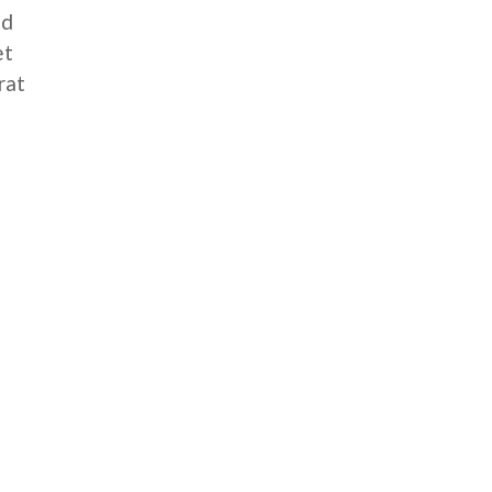
ed
et
rat