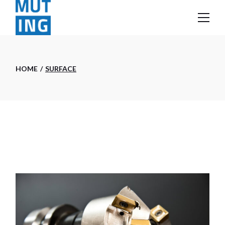
Skip
to
the
content
HOME
SURFACE